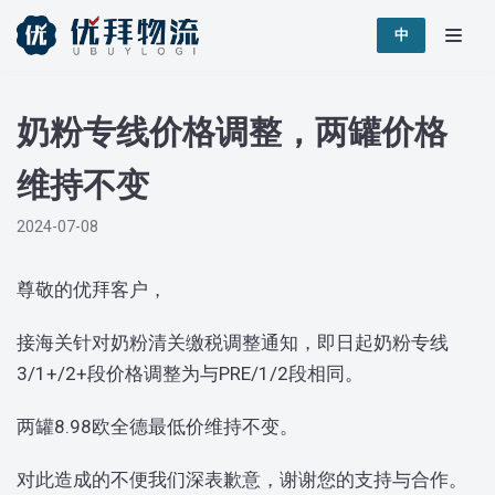
跳
中
至
正
奶粉专线价格调整，两罐价格
文
维持不变
2024-07-08
尊敬的优拜客户，
接海关针对奶粉清关缴税调整通知，即日起奶粉专线
3/1+/2+段价格调整为与PRE/1/2段相同。
两罐8.98欧全德最低价维持不变。
对此造成的不便我们深表歉意，谢谢您的支持与合作。