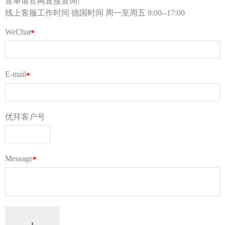
Tel：0155 6018 1888（只受理投诉）
客服部邮箱 kf@ubuylogi.com
财务部邮箱 fibu@ubuylogi.com
发票请自行在网站
用户中心-我的账户-账单及出口证
明
下载
© 广州优拜科技有限公司
关于我们
AGB
常见问题
隐私条款