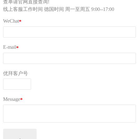
Tel：0155 6018 1888（只受理投诉）
客服部邮箱 kf@ubuylogi.com
财务部邮箱 fibu@ubuylogi.com
发票请自行在网站
用户中心-我的账户-账单及出口证
明
下载
© 广州优拜科技有限公司
关于我们
AGB
常见问题
隐私条款