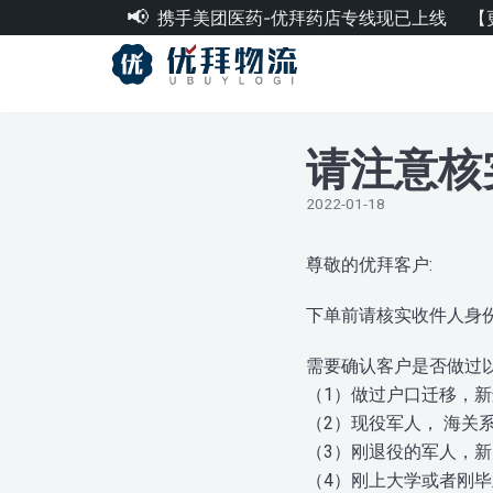
携手美团医药-优拜药店专线现已上线
【
跳
至
正
文
请注意核
2022-01-18
尊敬的优拜客户:
下单前请核实收件人身
需要确认客户是否做过
（1）做过户口迁移，
（2）现役军人， 海关
（3）刚退役的军人，
（4）刚上大学或者刚