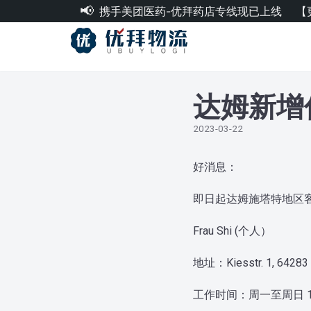
携手美团医药-优拜药店专线现已上线
【
跳
至
正
文
达姆新增
2023-03-22
好消息：
即日起达姆施塔特地区
Frau Shi (个人）
地址：Kiesstr. 1, 64283 
工作时间：周一至周日 10:0