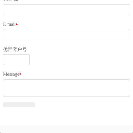
明
下载
© 广州优拜科技有限公司
关于我们
AGB
常见问题
隐私条款
操作视频
©西邮技术（深圳）有限公司
粤ICP备17034449号-1