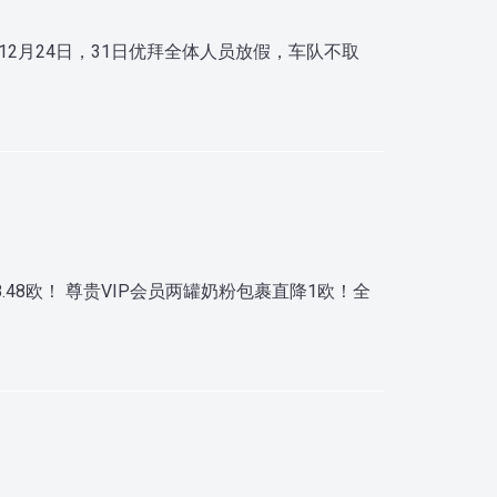
2月24日，31日优拜全体人员放假，车队不取
！
48欧！ 尊贵VIP会员两罐奶粉包裹直降1欧！全