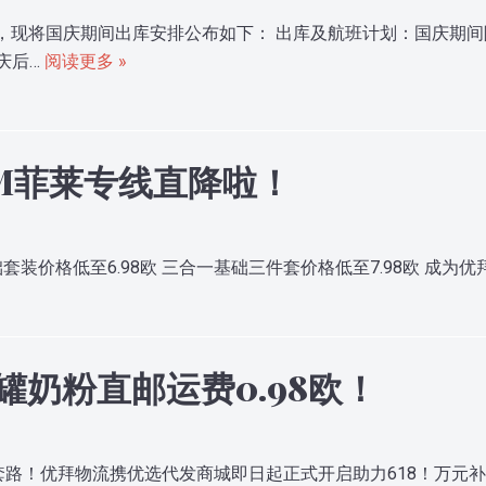
，现将国庆期间出库安排公布如下： 出库及航班计划：国庆期
国庆后…
阅读更多 »
PM菲莱专线直降啦！
装价格低至6.98欧 三合一基础三件套价格低至7.98欧 成为
罐奶粉直邮运费0.98欧！
19 不玩套路！优拜物流携优选代发商城即日起正式开启助力618！万