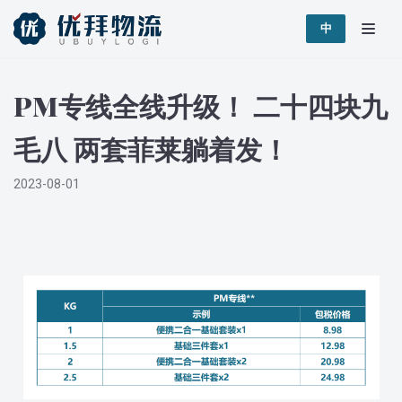
跳
中
至
正
PM专线全线升级！ 二十四块九
文
毛八 两套菲莱躺着发！
2023-08-01